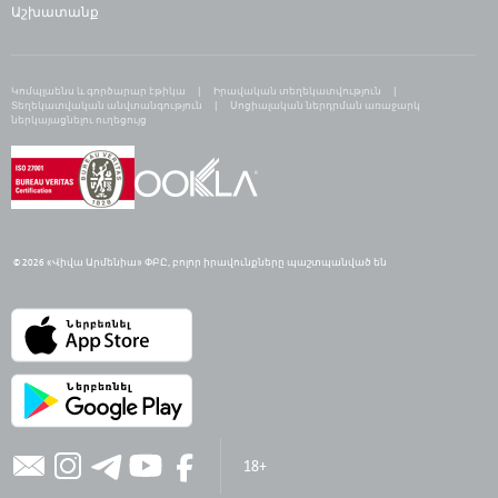
Աշխատանք
Կոմպլաենս և գործարար էթիկա
Իրավական տեղեկատվություն
Տեղեկատվական անվտանգություն
Սոցիալական ներդրման առաջարկ
ներկայացնելու ուղեցույց
© 2026 «Վիվա Արմենիա» ՓԲԸ,
բ
ոլոր իրավունքները պաշտպանված են
18+