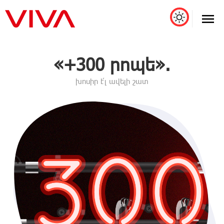
«+300 րոպե».
խոսիր է՛լ ավելի շատ