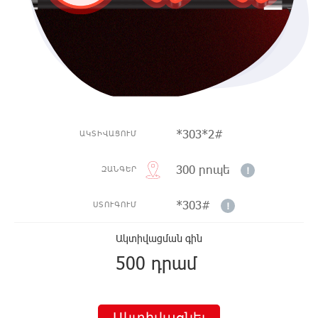
*
303
*2#
ԱԿՏԻՎԱՑՈՒՄ
300 րոպե
ԶԱՆԳԵՐ
!
*303#
ՍՏՈՒԳՈՒՄ
!
Ակտիվացման գին
500 դրամ
Ակտիվացնել