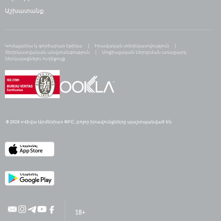
Աշխատանք
Հրահանգներ
Կոմպլաենս և գործարար էթիկա
Իրավական տեղեկատվություն
Տեղեկատվական անվտանգություն
Սոցիալական ներդրման առաջարկ
ներկայացնելու ուղեցույց
Ինչպես անցնել սակագնային պլանին
Ծանոթություններ
© 2026 «Վիվա Արմենիա» ՓԲԸ,
բ
ոլոր իրավունքները պաշտպանված են
18+