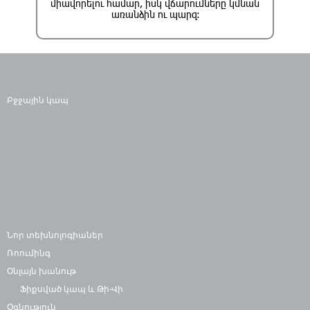
միավորելու համար, իսկ վճարումները կմնան
առանձին ու պարզ։
Հուշում
Բջջային կապ
«RED Family» սակագնային պլանը
հնարավորություն է տալիս «RED»-ի հիմնական
սակագնային պլանին ավելացնել մինչև 3
կանխավճարային սակագնային պլան՝ բացառիկ
պայմաններով։ Այդ 3 բաժանորդներից
յուրաքանչյուրը կարող է ընտրել «RED Family»
կանխավճարային սակագնային պլաններից իր
համար ամենանախընտրելին։
Նոր տեխնոլոգիաներ
Ռոումինգ
Օնլայն խանութ
Ֆիքսված կապ և Թի-Վի
Ծառայությունների սակագներ
Օգնություն