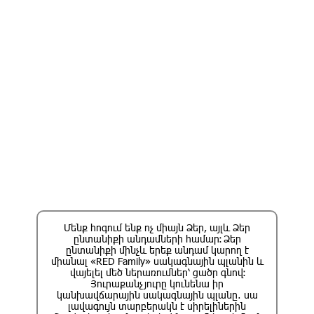
250
SMS
!
ԱՌԱՆՑ
ԲԱԺԱՆՈՐԴԱԳՐՈՒԹՅԱՆ
ՎՃԱՐԻ
Ակտիվացման գին
2500 դրամ/30 օր
Ակտիվացնել
Մենք հոգում ենք ոչ միայն Ձեր, այլև Ձեր
ընտանիքի անդամների համար։ Ձեր
ընտանիքի մինչև երեք անդամ կարող է
միանալ «RED Family» սակագնային պլանին և
վայելել մեծ ներառումներ՝ ցածր գնով։
Յուրաքանչյուրը կունենա իր
կանխավճարային սակագնային պլանը․ սա
լավագույն տարբերակն է սիրելիներին