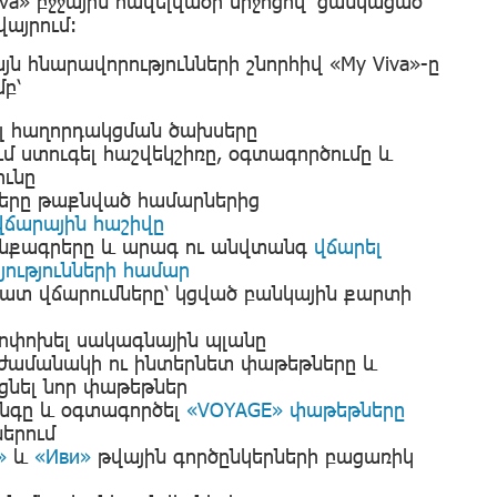
iva» բջջային հավելվածի միջոցով՝ ցանկացած
այրում:
յն հնարավորությունների շնորհիվ «My Viva»-ը
մբ՝
ել հաղորդակցման ծախսերը
 ստուգել հաշվեկշիռը, օգտագործումը և
ունը
երը թաքնված համարներից
վճարային հաշիվը
նքագրերը և արագ ու անվտանգ
վճարել
ությունների համար
ատ վճարումները՝ կցված բանկային քարտի
ոփոխել սակագնային պլանը
ժամանակի ու ինտերնետ փաթեթները և
ցնել նոր փաթեթներ
ինգը և օգտագործել
«VOYAGE» փաթեթները
երում
»
և
«Иви»
թվային գործընկերների բացառիկ