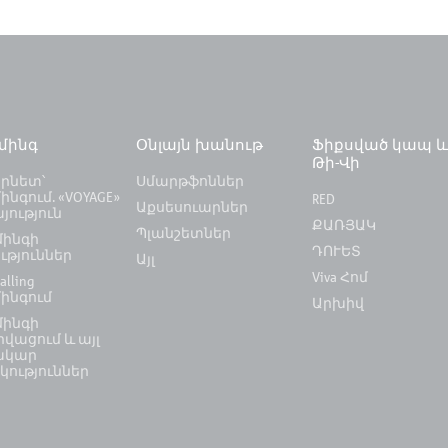
ւմինգ
Օնլայն խանութ
Ֆիքսված կապ 
Թի-Վի
րնետ՝
Սմարթֆոններ
ինգում. «VOYAGE»
RED
Աքսեսուարներ
յություն
ՔԱՌՅԱԿ
Պլանշետներ
մինգի
ԴՈՒԵՏ
ւթյուններ
Այլ
Viva Հոմ
alling
մինգում
Արխիվ
մինգի
վացում և այլ
ակար
կություններ