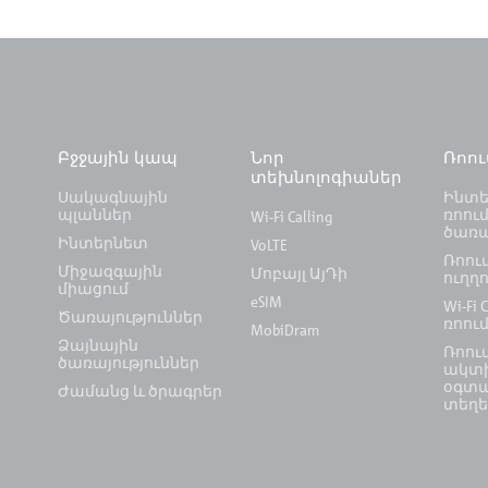
Բջջային կապ
Նոր
Ռոո
տեխնոլոգիաներ
Սակագնային
Ինտե
պլաններ
ռոում
Wi-Fi Calling
ծառա
Ինտերնետ
VoLTE
Ռոու
Միջազգային
Մոբայլ ԱյԴի
ուղղո
միացում
eSIM
Wi-Fi C
Ծառայություններ
ռոու
MobiDram
Ձայնային
Ռոու
ծառայություններ
ակտի
օգտ
Ժամանց և ծրագրեր
տեղե