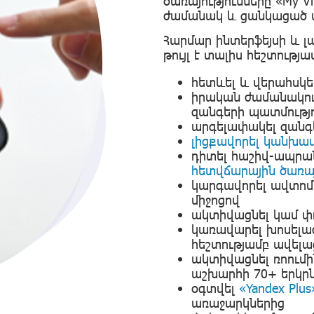
ծառայությունները «My V
ժամանակ և ցանկացած վ
Հարմար ինտերֆեյսի և լա
թույլ է տալիս հեշտությա
հետևել և վերահսկ
իրական ժամանակում
զանգերի պատմությ
արգելափակել զանգ
լիցքավորել կանխա
դիտել հաշիվ-ապրա
հետվճարային ծառայ
կարգավորել ավտոմ
միջոցով
ակտիվացնել կամ փ
կառավարել խոսելա
հեշտությամբ ավելա
ակտիվացնել ռոում
աշխարհի 70+ երկրն
օգտվել
«Yandex Plus
առաջարկներից