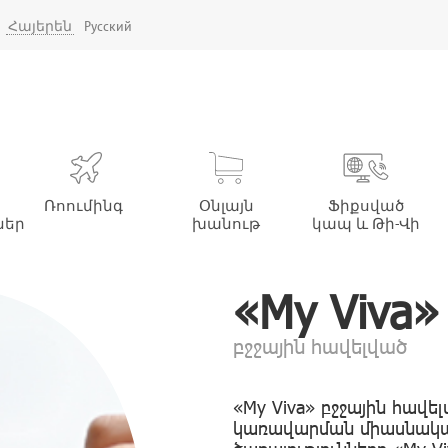
Հայերեն
Русский
Ռոումինգ
Օնլայն
Ֆիքսված
ներ
խանութ
կապ և Թի-Վի
«My Viva»
բջջային հավելված
«My Viva» բջջային հավել
կառավարման միասնական 