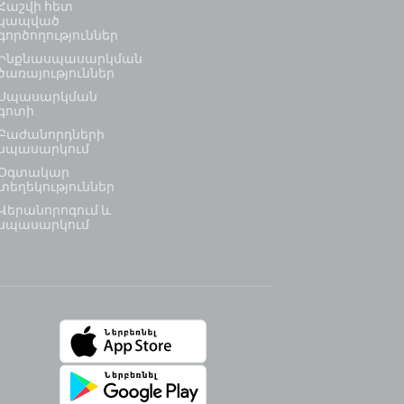
Հաշվի հետ
կապված
գործողություններ
Ինքնասպասարկման
ծառայություններ
Սպասարկման
գոտի
Բաժանորդների
սպասարկում
Օգտակար
տեղեկություններ
Վերանորոգում և
սպասարկում