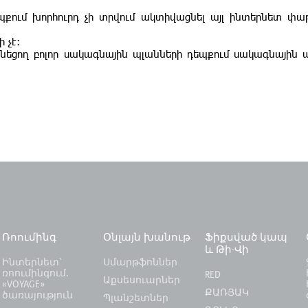
եպքում խորհուրդ չի տրվում ակտիվացնել այլ ինտերնետ փա
 չէ:
եցող բոլոր սակագնային պլանների դեպքում սակագնային 
Ռոումինգ
Օնլայն խանութ
Ֆիքսված կապ
և Թի-Վի
Ինտերնետ՝
Սմարթֆոններ
ռոումինգում.
RED
Աքսեսուարներ
«VOYAGE»
ՔԱՌՅԱԿ
ծառայություն
Պլանշետներ