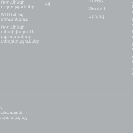
ԴՈՒԵՏ
Ռոումինգի
Այլ
ուղղություններ
Viva Հոմ
Wi-Fi Calling
Արխիվ
ռոումինգում
Ռոումինգի
ակտիվացում և
այլ օգտակար
տեղեկություններ
ն
նգություն
լու ուղեցույց