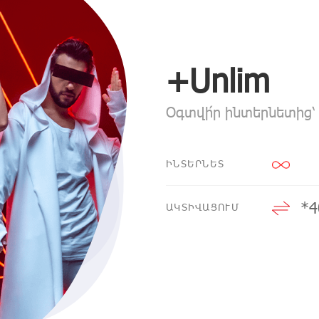
+Unlim
Օգտվի՛ր ինտերնետից՝ 
ԻՆՏԵՐՆԵՏ
*4
ԱԿՏԻՎԱՑՈՒՄ