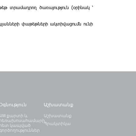
թեթ տրամադրող ծառայություն (օրինակ ՝
պլանների փաթեթների ակտիվացումն ունի
Օգնություն
Աշխատանք
SIM քարտի և
Աշխատանք
հեռախոսահամարի
Պրակտիկա
հետ կապված
գործողություններ