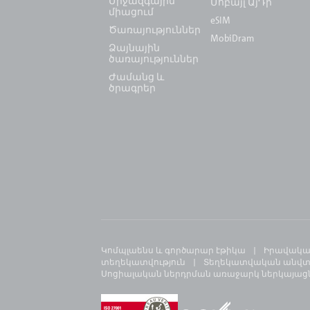
Միջազգային
Մոբայլ ԱյԴի
միացում
eSIM
Ծառայություններ
MobiDram
Ձայնային
ծառայություններ
Ժամանց և
ծրագրեր
Կոմպլաենս և գործարար էթիկա
Իրավակա
տեղեկատվություն
Տեղեկատվական անվտա
Սոցիալական ներդրման առաջարկ ներկայացնե