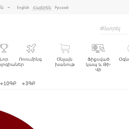
ին
English
Հայերեն
Русский
Նոր
Ռոումինգ
Օնլայն
Ֆիքսված
Օգն
լոգիաներ
խանութ
կապ և Թի-
Վի
+10ԳԲ
+3ԳԲ