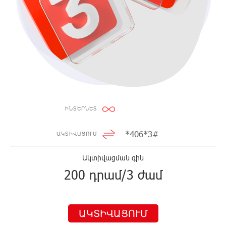
ԻՆՏԵՐՆԵՏ
*406*3#
ԱԿՏԻՎԱՑՈՒՄ
Ակտիվացման գին
200 դրամ/3 ժամ
ԱԿՏԻՎԱՑՈՒՄ