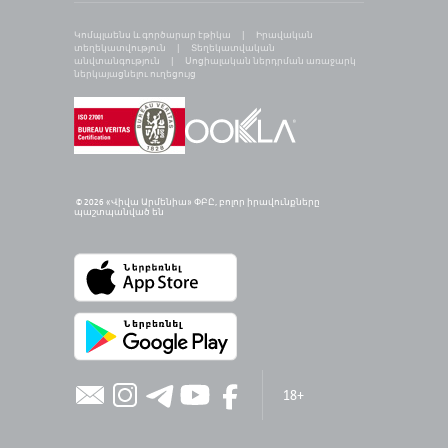
Կոմպլաենս և գործարար էթիկա
Իրավական
տեղեկատվություն
Տեղեկատվական
անվտանգություն
Սոցիալական ներդրման առաջարկ
ներկայացնելու ուղեցույց
© 2026 «Վիվա Արմենիա» ՓԲԸ,
բ
ոլոր իրավունքները
պաշտպանված են
18+