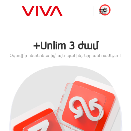
+Unlim 3 ժամ
Օգտվի՛ր ինտերնետից՝ այն պահին, երբ անհրաժեշտ է