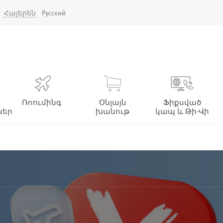
Հայերեն
Русский
Ռոումինգ
Օնլայն
Ֆիքսված
ներ
խանութ
կապ և Թի-Վի