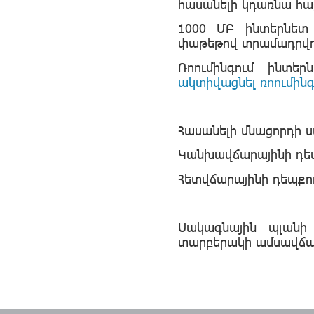
հասանելի կդառնա հ
1000 ՄԲ ինտերնետ 
փաթեթով տրամադրվո
Ռոումինգում ինտե
ակտիվացնել ռոումին
Հասանելի մնացորդի ս
Կանխավճարայինի դեպ
Հետվճարայինի դեպքու
Սակագնային պլանի
տարբերակի ամսավճար