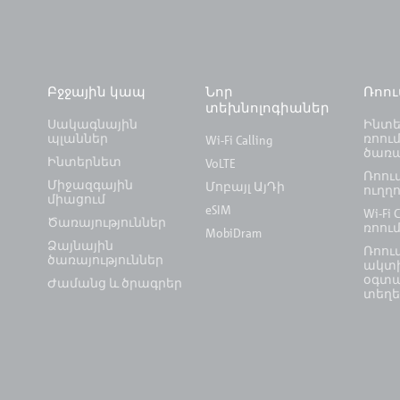
Բջջային կապ
Նոր
Ռոո
տեխնոլոգիաներ
Սակագնային
Ինտե
պլաններ
ռոում
Wi-Fi Calling
ծառա
Ինտերնետ
VoLTE
Ռոու
Միջազգային
Մոբայլ ԱյԴի
ուղղո
միացում
eSIM
Wi-Fi C
Ծառայություններ
ռոու
MobiDram
Ձայնային
Ռոու
ծառայություններ
ակտի
օգտ
Ժամանց և ծրագրեր
տեղե