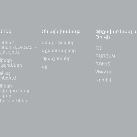
ւմինգ
Օնլայն խանութ
Ֆիքսված կապ 
Թի-Վի
րնետ՝
Սմարթֆոններ
ինգում. «VOYAGE»
RED
Աքսեսուարներ
յություն
ՔԱՌՅԱԿ
Պլանշետներ
մինգի
ԴՈՒԵՏ
ւթյուններ
Այլ
Viva Հոմ
alling
մինգում
Արխիվ
մինգի
վացում և այլ
ակար
կություններ