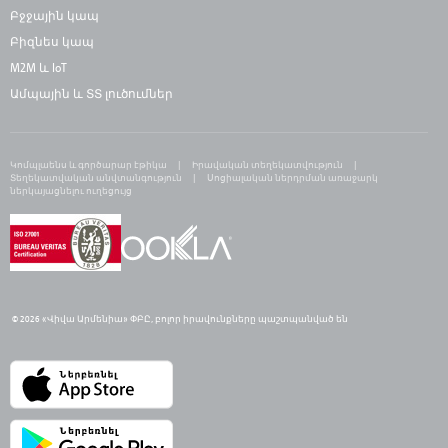
Բջջային կապ
Բիզնես կապ
M2M և IoT
Ամպային և ՏՏ լուծումներ
Կոմպլաենս և գործարար էթիկա
Իրավական տեղեկատվություն
Տեղեկատվական անվտանգություն
Սոցիալական ներդրման առաջարկ
ներկայացնելու ուղեցույց
© 2026 «Վիվա Արմենիա» ՓԲԸ,
բ
ոլոր իրավունքները պաշտպանված են