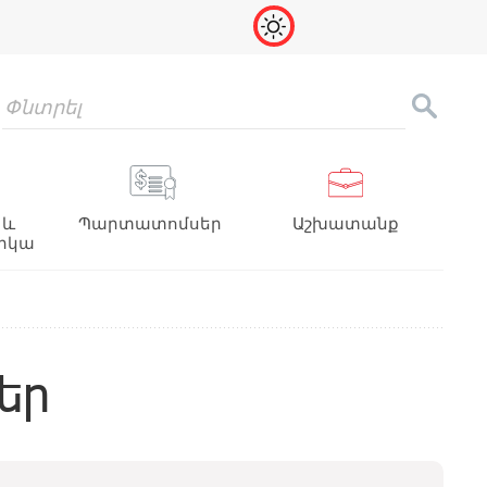
 և
Պարտատոմսեր
Աշխատանք
իկա
եր