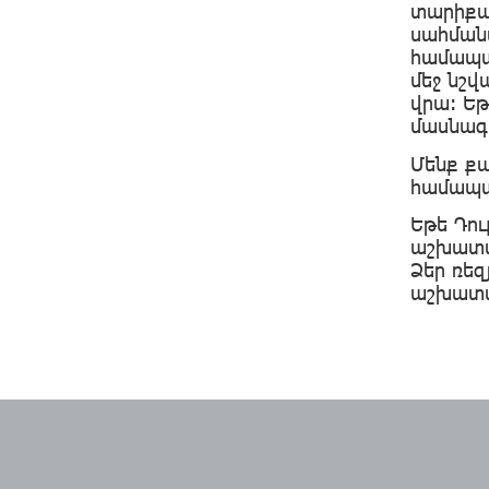
տարիքայ
սահմանա
համապա
մեջ նշ
վրա: Ե
մասնագ
Մենք քա
համապա
Եթե Դո
աշխատատ
Ձեր ռե
աշխատա