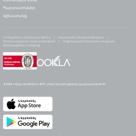
Պարտատոմսեր
Աշխատանք
Կոմպլաենս և գործարար էթիկա
Իրավական տեղեկատվություն
Տեղեկատվական անվտանգություն
Սոցիալական ներդրման առաջարկ
ներկայացնելու ուղեցույց
© 2026 «Վիվա Արմենիա» ՓԲԸ,
բ
ոլոր իրավունքները պաշտպանված են