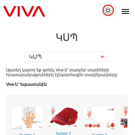
ԿՍՊ
ԿՍՊ
Այստեղ կարող եք գտնել Viva-ի՝ տարբեր տարիների
հրատարակությունների էլեկտրոնային տարբերակները:
Viva-ն՝ Հայաստանին
Հատ
Հատոր 2
Հատոր 1
Հատոր 3