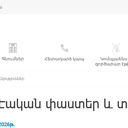
ий
Գնումներ
Հետադարձ կապ
Կոմպլաենս
գործարար էթ
կություններ
Էական փաստեր և տե
2026թ.