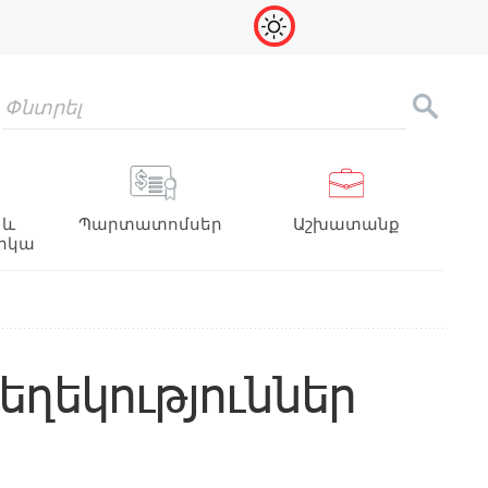
 և
Պարտատոմսեր
Աշխատանք
իկա
ղեկություններ