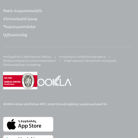
Viva-ն Հայաստանին
Հետադարձ կապ
Պարտատոմսեր
Աշխատանք
Կոմպլաենս և գործարար էթիկա
Իրավական տեղեկատվություն
Տեղեկատվական անվտանգություն
Սոցիալական ներդրման առաջարկ
ներկայացնելու ուղեցույց
© 2026 «Վիվա Արմենիա» ՓԲԸ,
բ
ոլոր իրավունքները պաշտպանված են