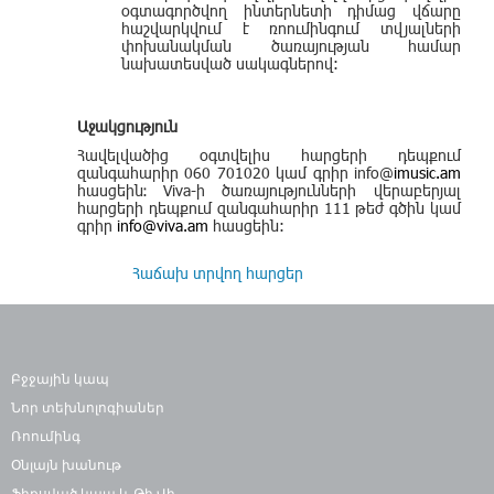
օգտագործվող ինտերնետի դիմաց վճարը
հաշվարկվում է ռոումինգում տվյալների
փոխանակման ծառայության համար
նախատեսված սակագներով:
Աջակցություն
Հավելվածից օգտվելիս հարցերի դեպքում
զանգահարիր 060 701020 կամ գրիր info@
imusic.am
հասցեին։ Viva-ի ծառայությունների վերաբերյալ
հարցերի դեպքում զանգահարիր 111 թեժ գծին կամ
գրիր
info@viva.am
հասցեին:
Հաճախ տրվող հարցեր
Բջջային կապ
Նոր տեխնոլոգիաներ
Ռոումինգ
Օնլայն խանութ
Ֆիքսված կապ և Թի-Վի