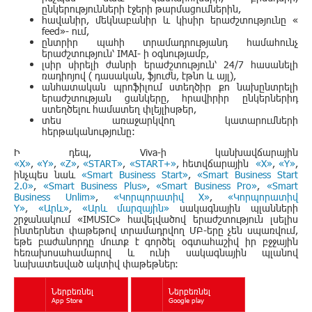
ընկերությունների էջերի թարմացումներին
,
հավանիր
, մեկնաբանիր և կիսիր երաժշտությունը
«
feed
»- ում
,
ընտրիր պահի տրամադրությանդ համահունչ
երաժշտություն՝ IMAI
- ի օգնությամբ
,
լսիր սիրելի ժանրի երաժշտություն՝
24/7 հասանելի
ռադիոյով
( դասական
, ֆյուժն
, էթնո և այլ
),
անհատական պրոֆիլում ստեղծիր քո նախընտրելի
երաժշտության ցանկերը
, հրավիրիր ընկերներիդ
ստեղծելու համատեղ փլեյլիսթեր
,
տես առաջարկվող կատարումների
հերթականությունը:
Ի դեպ, Viva-ի կանխավճարային
«X»
,
«Y»
,
«Z»
,
«START»
,
«START+»
, հետվճարային
«X»
,
«Y»
,
ինչպես նաև
«Smart Business Start»
,
«
Smart Business Start
2.0
»
,
«Smart Business Plus»
,
«Smart Business Pro»
,
«Smart
Business Unlim»
,
«Կորպորատիվ X»
,
«Կորպորատիվ
Y»
,
«Արև»
,
«Արև մարզային»
սակագնային պլանների
շրջանակում «IMUSIC» հավելվածով երաժշտություն լսելիս
ինտերնետ փաթեթով տրամադրվող ՄԲ-երը չեն սպառվում,
եթե բաժանորդը մուտք է գործել օգտահաշիվ իր բջջային
հեռախոսահամարով և ունի սակագնային պլանով
նախատեսված ակտիվ փաթեթներ։
Ներբեռնել
Ներբեռնել
App Store
Google play