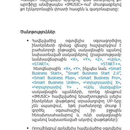
պրոֆիլը անմիջապես «IMUSIC»-ում՝ մուտքագրելով
քո էլեկտրոնային փոստի հասցեն և գաղտնաբառը:
Ծանոթություններ
Հավելվածից օգտվելիս օգտագործվող
ինտերնետի դիմաց վճարը հաշվարկվում է
բաժանորդի ընթացիկ սակագնային պլանով
նախատեսված սակագներով (բացառությամբ
կանխավճարային
«X»
,
«Y»
,
«Z»
,
«Արև»
,
«START»
,
«START+»
,
հետվճարային
«X»
,
«Y»
,
ինչպես նաև
«Smart
Business Start»
,
“Smart Business Start 2.0”
,
«Smart Business Plus»
,
«Smart Business Pro»
,
«Smart Business Unlim»
,
«Կորպորատիվ X»
,
«Կորպորատիվ Y»
,
«Արև մարզային»
սակագնային պլանների, որոնց դեպքում
«IMUSIC» հավելվածով երաժշտություն լսելիս
ինտերնետ փաթեթով տրամադրվող ՄԲ-երը
չեն սպառվում, եթե բաժանորդը մուտք է
գործել օգտահաշիվ իր բջջային
հեռախոսահամարով և ունի սակագնային
պլանով նախատեսված ակտիվ փաթեթներ):
Ռոումինգում գտնվելիս հավելվածից օգտվելիս