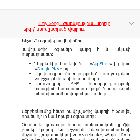
«My Song» ծառայություն. սիրելի
երգդ՝ նախընտրած վայրում
Ինչպե՞ս օգտվել հավելվածից
Հավելվածից օգտվելը պարզ է և անչափ
հարմարավետ:
Ներբեռնիր հավելվածը
«
AppStore
»-ից կամ
«
Google Play
»-ից
Ակտիվացրու ծառայությունը՝ մուտքագրելով
քո բջջային հեռախոսահամարը
Մուտքագրիր SMS հաղորդագրությամբ
ստացված հաստատման կոդը՝ ծառայության
ակտիվացումն ավարտելու համար
Ներբեռնումից հետո հավելվածից կարելի է օգտվել
որպես հյուր կամ որպես օգտատեր:
Օգտատեր դառնալու համար անհատական պրոֆիլ
բացել կարող ես բջջային հեռախոսահամարի
միջոցով, շարունակելով քո «Facebook», «Apple ID» և
«Google» հաշիվների միջոցով, կամ ստեղծելով քո