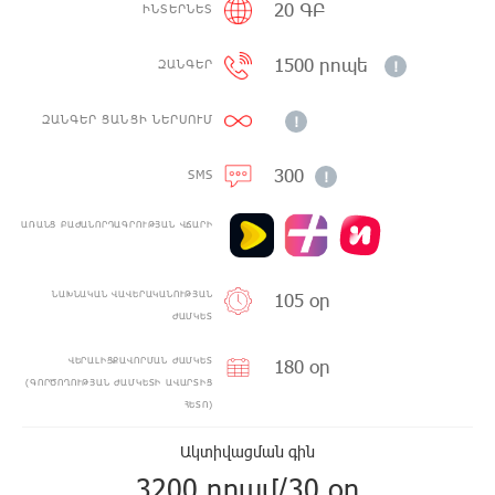
20 ԳԲ
ԻՆՏԵՐՆԵՏ
1500 րոպե
ԶԱՆԳԵՐ
!
ԶԱՆԳԵՐ ՑԱՆՑԻ ՆԵՐՍՈՒՄ
!
300
SMS
!
ԱՌԱՆՑ ԲԱԺԱՆՈՐԴԱԳՐՈՒԹՅԱՆ ՎՃԱՐԻ
105 օր
ՆԱԽՆԱԿԱՆ ՎԱՎԵՐԱԿԱՆՈՒԹՅԱՆ
ԺԱՄԿԵՏ
180 օր
ՎԵՐԱԼԻՑՔԱՎՈՐՄԱՆ ԺԱՄԿԵՏ
(ԳՈՐԾՈՂՈՒԹՅԱՆ ԺԱՄԿԵՏԻ ԱՎԱՐՏԻՑ
ՀԵՏՈ)
Ակտիվացման գին
3200 դրամ/30 օր