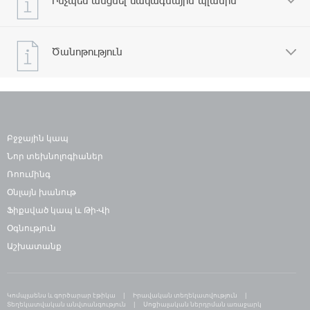
Ծանոթություն
Բջջային կապ
Նոր տեխնոլոգիաներ
Ռոումինգ
Օնլայն խանութ
Ֆիքսված կապ և Թի-Վի
Օգնություն
Աշխատանք
Կոմպլաենս և գործարար էթիկա
Իրավական տեղեկատվություն
Տեղեկատվական անվտանգություն
Սոցիալական ներդրման առաջարկ