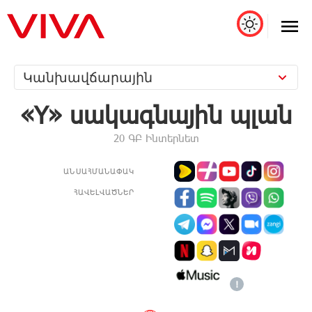
Կանխավճարային
«Y» սակագնային պլան
20 ԳԲ Ինտերնետ
ԱՆՍԱՀՄԱՆԱՓԱԿ
ՀԱՎԵԼՎԱԾՆԵՐ
!