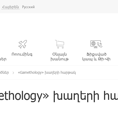
Հայերեն
Русский
Ռոումինգ
Օնլայն
Ֆիքսված
ներ
խանութ
կապ և Թի-Վի
ածներ
«Gamethology» խաղերի հարթակ
ethology» խաղերի հ