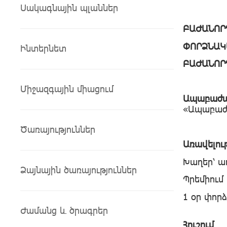
Սակագնային պլաններ
ԲԱԺԱՆՈՐ
ՓՈՐՁՆԱԿ
Ինտերնետ
ԲԱԺԱՆՈՐ
Միջազգային միացում
Ապաբաժա
«Ապաբաժ
Ծառայություններ
Առավելութ
Խաղեր՝ ա
Ձայնային ծառայություններ
Պրեմիում
1 օր փոր
Ժամանց և ծրագրեր
Հուշում