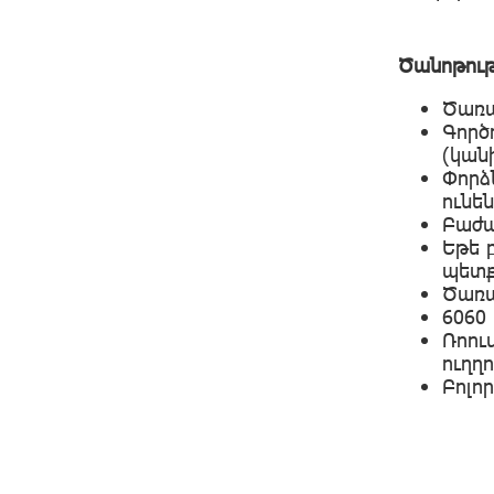
Ծանոթութ
Ծառա
Գործ
(կան
Փորձ
ունե
Բաժա
Եթե 
պետք
Ծառա
6060
Ռոու
ուղղ
Բոլոր