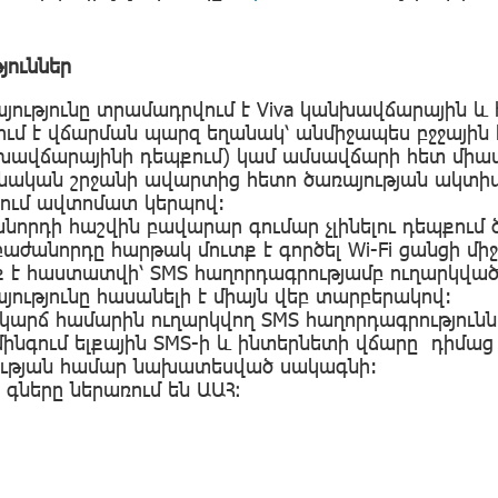
յուններ
յությունը տրամադրվում է Viva կանխավճարային և
ում է վճարման պարզ եղանակ՝ անմիջապես բջջայի
խավճարայինի դեպքում) կամ ամսավճարի հետ միաս
նական շրջանի ավարտից հետո ծառայության ակտիվա
նում ավտոմատ կերպով:
նորդի հաշվին բավարար գումար չլինելու դեպքում 
բաժանորդը հարթակ մուտք է գործել Wi-Fi ցանցի մ
 է հաստատվի՝ SMS հաղորդագրությամբ ուղարկված 
յությունը հասանելի է միայն վեբ տարբերակով:
 կարճ համարին ուղարկվող SMS հաղորդագրություննե
մինգում ելքային SMS-ի և ինտերնետի վճարը դիմաց
ության համար նախատեսված սակագնի:
 գները ներառում են ԱԱՀ։