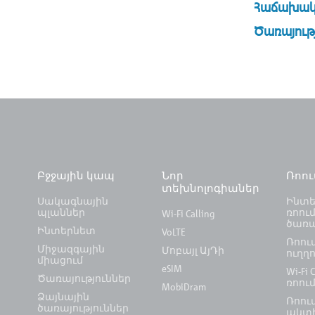
Հաճախակ
Ծառայութ
Բջջային կապ
Նոր
Ռոո
տեխնոլոգիաներ
Սակագնային
Ինտե
պլաններ
ռոում
Wi-Fi Calling
ծառա
Ինտերնետ
VoLTE
Ռոու
Միջազգային
Մոբայլ ԱյԴի
ուղղո
միացում
eSIM
Wi-Fi C
Ծառայություններ
ռոու
MobiDram
Ձայնային
Ռոու
ծառայություններ
ակտի