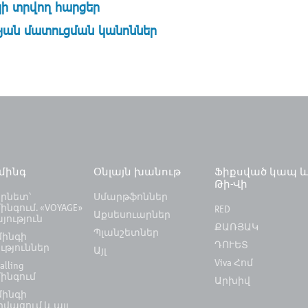
ի տրվող հարցեր
յան մատուցման կանոններ
ւմինգ
Օնլայն խանութ
Ֆիքսված կապ 
Թի-Վի
րնետ՝
Սմարթֆոններ
ինգում. «VOYAGE»
RED
Աքսեսուարներ
յություն
ՔԱՌՅԱԿ
Պլանշետներ
մինգի
ԴՈՒԵՏ
ւթյուններ
Այլ
Viva Հոմ
alling
մինգում
Արխիվ
մինգի
վացում և այլ