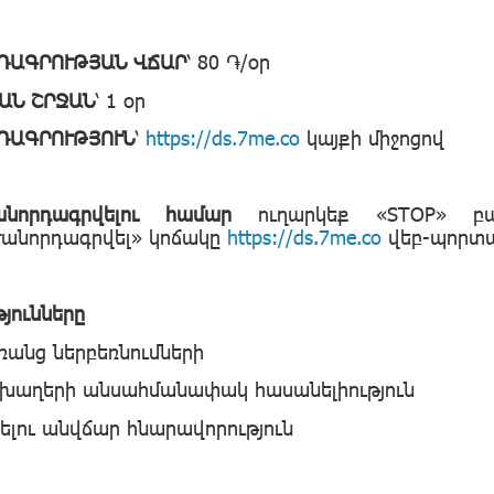
ԴԱԳՐՈՒԹՅԱՆ ՎՃԱՐ
՝ 80
֏
/օր
ԱՆ ՇՐՋԱՆ
՝
1
օր
ԴԱԳՐՈՒԹՅՈՒՆ
՝
https://ds.7me.co
կայքի միջոցով
նորդագրվելու համար
ուղարկեք
«STOP» 
անորդագրվել» կոճակը
https://ds.7me.co
վեբ-պորտա
յունները
ռանց ներբեռնումների
 խաղերի անսահմանափակ հասանելիություն
ձելու անվճար հնարավորություն