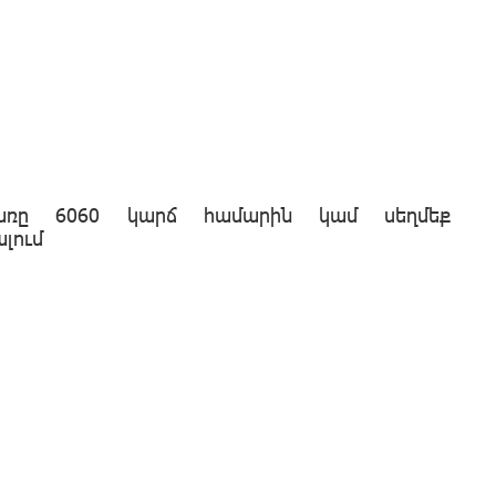
բառը
6060
կարճ համարին կամ
սեղմեք
լում