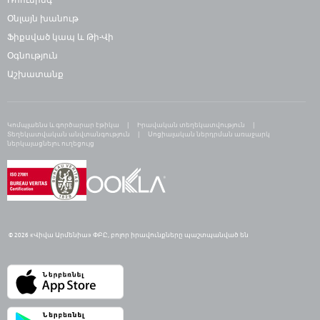
Օնլայն խանութ
Ֆիքսված կապ և Թի-Վի
Օգնություն
Աշխատանք
Կոմպլաենս և գործարար էթիկա
Իրավական տեղեկատվություն
Տեղեկատվական անվտանգություն
Սոցիալական ներդրման առաջարկ
ներկայացնելու ուղեցույց
© 2026 «Վիվա Արմենիա» ՓԲԸ,
բ
ոլոր իրավունքները պաշտպանված են