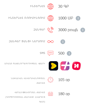
30 ԳԲ
ԻՆՏԵՐՆԵՏ
1000 ՄԲ
ԻՆՏԵՐՆԵՏ ՌՈՈՒՄԻՆԳՈՒՄ
!
3000 րոպե
ԶԱՆԳԵՐ
!
ԶԱՆԳԵՐ ՑԱՆՑԻ ՆԵՐՍՈՒՄ
!
500
SMS
!
ԱՌԱՆՑ ԲԱԺԱՆՈՐԴԱԳՐՈՒԹՅԱՆ ՎՃԱՐԻ
105 օր
ՆԱԽՆԱԿԱՆ ՎԱՎԵՐԱԿԱՆՈՒԹՅԱՆ
ԺԱՄԿԵՏ
180 օր
ՎԵՐԱԼԻՑՔԱՎՈՐՄԱՆ ԺԱՄԿԵՏ
(ԳՈՐԾՈՂՈՒԹՅԱՆ ԺԱՄԿԵՏԻ ԱՎԱՐՏԻՑ
ՀԵՏՈ)