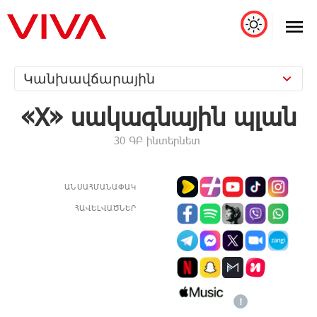
Կանխավճարային
«X» սակագնային պլան
30 ԳԲ ինտերնետ
ԱՆՍԱՀՄԱՆԱՓԱԿ
ՀԱՎԵԼՎԱԾՆԵՐ
!