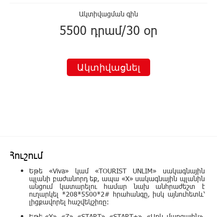
Ակտիվացման գին
5500 դրամ/30 օր
Ակտիվացնել
Հուշում
Եթե «Viva» կամ «TOURIST UNLIM» սակագնային
պլանի բաժանորդ եք, ապա «X» սակագնային պլանին
անցում կատարելու համար նախ անհրաժեշտ է
ուղարկել *208*5500*2# հրահանգը, իսկ այնուհետև՝
լիցքավորել հաշվեկշիռը:
Եթե «Y», «Z», «START», «START+»,
«Արև մարզային»,