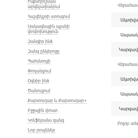
Ինքնորոշման
Վերահաս
արգելափակում
Հաշվեկշռի ստուգում
Ակտիվա
Սակագնային պլանի
փոփոխություն
Ապաակտ
Զանգիր ինձ
Կարգավի
Զանգ ընկերոջը
Պահմտոցի
Վերահաս
Փողանցում
Ակտիվա
Օգնիր ինձ
Ծանուցում
Ապաակտ
Քարտուղար և Քարտուղար+
Կարգավի
Բջջային փոստ
Կոնֆերանս զանգ
Բոլոր տ
Նոր րոպեներ