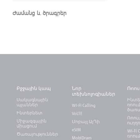
Ժամանց և ծրագրեր
Բջջային կապ
Նոր
Ռոո
տեխնոլոգիաներ
Սակագնային
Ինտե
պլաններ
ռոում
Wi-Fi Calling
ծառա
Ինտերնետ
VoLTE
Ռոու
Միջազգային
Մոբայլ ԱյԴի
ուղղո
միացում
eSIM
Wi-Fi C
Ծառայություններ
ռոու
MobiDram