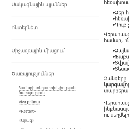
հեռախոսա
Սակագնային պլաններ
•Ձեր 
•հեռա
•Դուք
Ինտերնետ
Վերահասց
համար, ին
Միջազգային միացում
•Ձայն
•Ֆաքս
•Տվյա
•Տեսա
Ծառայություններ
Զանգերը
կարգավո
Համարի տեղափոխելիության
տարբերա
ծառայություն
Viva բոնուս
Վերահաս
ինքնասպա
«Restart»
ու սեղմել
«Արագ»