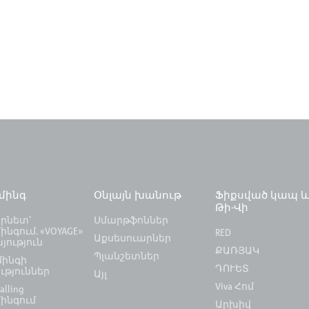
ւմինգ
Օնլայն խանութ
Ֆիքսված կապ 
Թի-Վի
րնետ՝
Սմարթֆոններ
ինգում. «VOYAGE»
RED
Աքսեսուարներ
յություն
ՔԱՌՅԱԿ
Պլանշետներ
մինգի
ԴՈՒԵՏ
ւթյուններ
Այլ
Viva Հոմ
alling
մինգում
Արխիվ