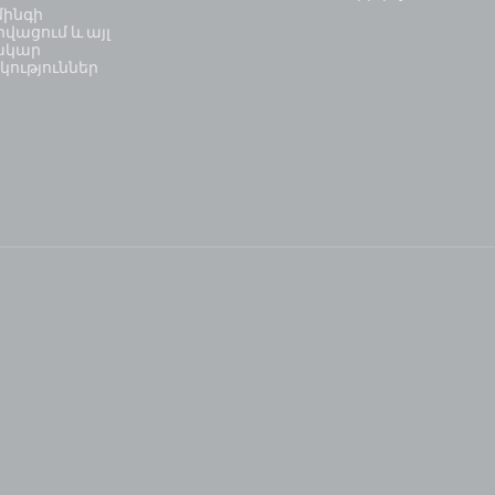
մինգի
վացում և այլ
ակար
կություններ