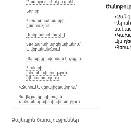
Ծառայությունների ցանկ
Ծանոթութ
Նոր օր
•Զանգ
Հեռախոսահամարի
Վերա
ընտրություն
սակագ
•Կախվ
Մանրամասն հաշիվ
Այս դե
SIM քարտի արգելափակում
•Հեռա
և վերականգնում
Վերալիցքավորման հիշեցում
Համարի
անվանափոխություն
(վերագրանցում)
Վճարում և վերալիցքավորում
Հավելյալ կրեդիտային
սահմանաչափի փոփոխություն
Ձայնային ծառայություններ