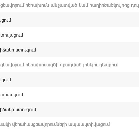
ցեավորում հեռախոսն անջատված կամ ռադիոծածկույթից դուրս
ցում
իվացում
ճակի ստուգում
ցեավորում հեռախոսագծի զբաղված լինելու դեպքում
ցում
իվացում
ճակի ստուգում
եսակի վերահասցեավորումների ապաակտիվացում