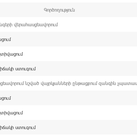
Գործողություն
անգերի վերահասցեավորում
ցում
իվացում
ճակի ստուգում
ցեավորում նշված վայրկյանների ընթացքում զանգին չպատաս
ցում
իվացում
ճակի ստուգում