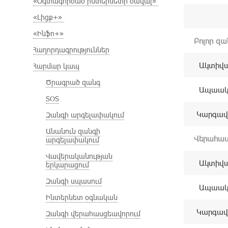
«Օգտագործած ինտերնետի ծավալ»
«Լիցք+»
«Ինֆո+»
Բոլոր զ
Հաղորդագրություններ
Ակտիվա
Հարմար կապ
Ծրագրած զանգ
Ապաակտ
SOS
Կարգավի
Զանգի արգելափակում
Անանուն զանգի
Վերահաս
արգելափակում
Վավերականության
Ակտիվա
երկարացում
Զանգի սպասում
Ապաակտ
Ինտերնետ օգնական
Կարգավի
Զանգի վերահասցեավորում