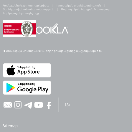
Կոմպլաենս և գործարար էթիկա
Իրավական տեղեկատվություն
Տեղեկատվական անվտանգություն
Սոցիալական ներդրման առաջարկ
ներկայացնելու ուղեցույց
© 2026 «Վիվա Արմենիա» ՓԲԸ,
բ
ոլոր իրավունքները պաշտպանված են
18+
Sitemap