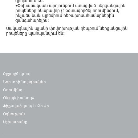
զրոյանում են:
•Փոխանակման արդյունքում ստացված ներցանցային
րոպեները հնարավոր չէ օգտագործել ռոումինգում,
ինչպես նաև պրեմիում հեռախոսահամարներին
զանգահարելիս:
Սակագնային պլանի փոփոխության դեպքում ներցանցային
րոպեները պահպանվում են:
Բջջային կապ
Նոր տեխնոլոգիաներ
Ռոումինգ
Օնլայն խանութ
Ֆիքսված կապ և Թի-Վի
Օգնություն
Աշխատանք