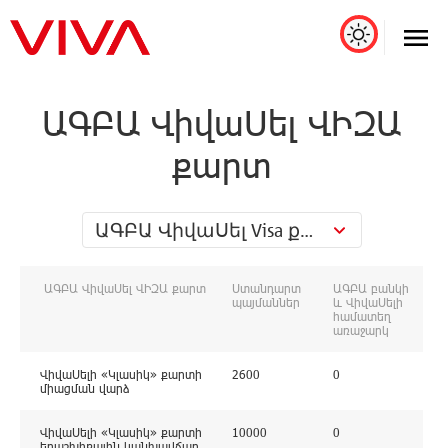
ԱԳԲԱ ՎիվաՍել ՎԻԶԱ
քարտ
ԱԳԲԱ ՎիվաՍել Visa քարտ
ԱԳԲԱ ՎիվաՍել ՎԻԶԱ քարտ
Ստանդարտ
ԱԳԲԱ բանկի
պայմաններ
և ՎիվաՍելի
համատեղ
առաջարկ
ՎիվաՍելի «Կլասիկ» քարտի
2600
0
միացման վարձ
ՎիվաՍելի «Կլասիկ» քարտի
10000
0
երաշխիքային կանխավճար