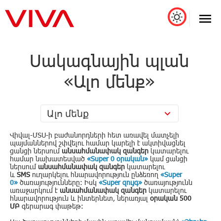
Սակագնային պլան
«Ալո մենք»
Ալո մենք
Վիվալ-ՄՏՍ-ի բաժանորդների հետ առավել մատչելի
պայմաններով շփվելու համար կարելի է ակտիվացնել
ցանցի ներսում
անսահմանափակ զանգեր
կատարելու
համար նախատեսված
«Super 0 օրական»
կամ ցանցի
ներսում
անսահմանափակ զանգեր
կատարելու
և
SMS
ուղարկելու
հնարավորություն ընձեռող
«Super
0»
ծառայությունները: Իսկ
«Super զույգ»
ծառայությունն
առաջարկում է
անսահմանափակ զանգեր
կատարելու
հնարավորություն և ինտերնետ, ներառյալ
օրական 500
ՄԲ
գերարագ փաթեթ: