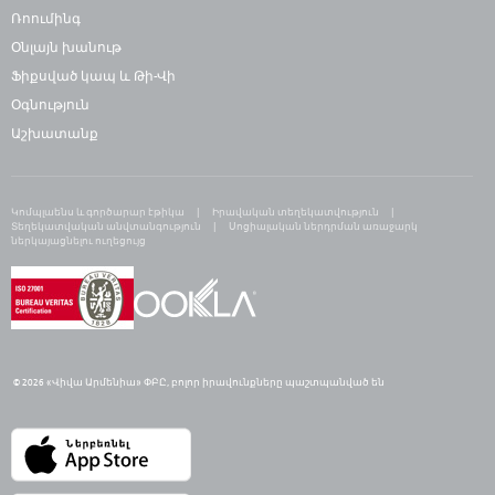
Ռոումինգ
Օնլայն խանութ
Ֆիքսված կապ և Թի-Վի
Օգնություն
Աշխատանք
Կոմպլաենս և գործարար էթիկա
Իրավական տեղեկատվություն
Տեղեկատվական անվտանգություն
Սոցիալական ներդրման առաջարկ
ներկայացնելու ուղեցույց
© 2026 «Վիվա Արմենիա» ՓԲԸ,
բ
ոլոր իրավունքները պաշտպանված են