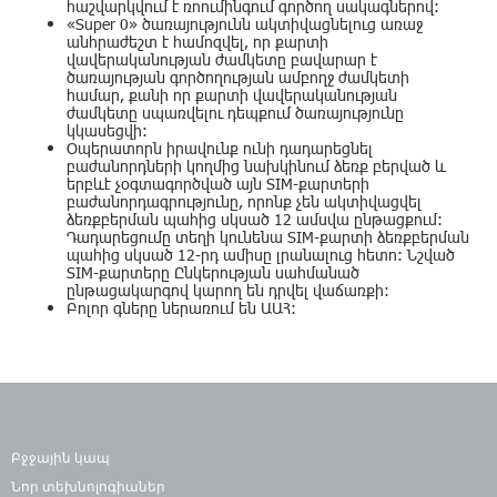
հաշվարկվում է ռոումինգում գործող սակագներով:
«Super 0» ծառայությունն ակտիվացնելուց առաջ
անհրաժեշտ է համոզվել, որ քարտի
վավերականության ժամկետը բավարար է
ծառայության գործողության ամբողջ ժամկետի
համար, քանի որ քարտի վավերականության
ժամկետը սպառվելու դեպքում ծառայությունը
կկասեցվի:
Օպերատորն իրավունք ունի դադարեցնել
բաժանորդների կողմից նախկինում ձեռք բերված և
երբևէ չօգտագործված այն SIM-քարտերի
բաժանորդագրությունը, որոնք չեն ակտիվացվել
ձեռքբերման պահից սկսած 12 ամսվա ընթացքում:
Դադարեցումը տեղի կունենա SIM-քարտի ձեռքբերման
պահից սկսած 12-րդ ամիսը լրանալուց հետո: Նշված
SIM-քարտերը Ընկերության սահմանած
ընթացակարգով կարող են դրվել վաճառքի:
Բոլոր գները ներառում են ԱԱՀ:
Բջջային կապ
Նոր տեխնոլոգիաներ