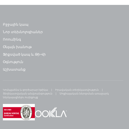
Բջջային կապ
Նոր տեխնոլոգիաներ
Ռոումինգ
Օնլայն խանութ
Ֆիքսված կապ և Թի-Վի
Օգնություն
Աշխատանք
Կոմպլաենս և գործարար էթիկա
Իրավական տեղեկատվություն
Տեղեկատվական անվտանգություն
Սոցիալական ներդրման առաջարկ
ներկայացնելու ուղեցույց